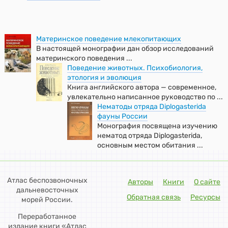
Материнское поведение млекопитающих
В настоящей монографии дан обзор исследований
материнского поведения ...
Поведение животных. Психобиология,
этология и эволюция
Книга английского автора — современное,
увлекательно написанное руководство по ...
Нематоды отряда Diplogasterida
фауны России
Монография посвящена изучению
нематод отряда Diplogasterida,
основным местом обитания ...
Атлас беспозвоночных
Авторы
Книги
О сайте
дальневосточных
Обратная связь
Ресурсы
морей России.
Переработанное
издание книги «Атлас