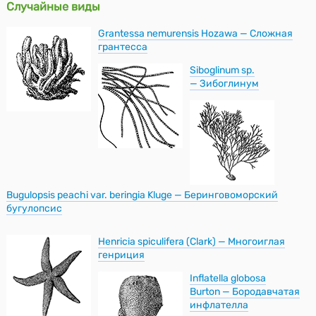
Случайные виды
Grantessa nemurensis Hozawa — Сложная
грантесса
Siboglinum sp.
— Зибоглинум
Bugulopsis peachi var. beringia Kluge — Беринговоморский
бугулопсис
Henricia spiculifera (Clark) — Многоиглая
генриция
Inflatella globosa
Burton — Бородавчатая
инфлателла