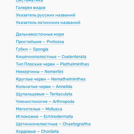
Систематика
Галерея видов
Указатель русских названий
Указатель латинских названий
Дальневосточные моря
Простейшие — Protozoa
Губки — Spongia
Кишечнополостные — Coelenterata
Тип Плоские черви — Plathelminthes
Немертины — Nemertini
Круглые черви — Nemathelminthes
Кольчатые черви — Annelida
Щупальцевые — Tentaculata
Членистоногие — Arthropoda
Мягкотелые — Mollusca
Иглокожие — Echinodermata
Щетинкочелюстные — Chaetognatha
Хордовые — Chordata